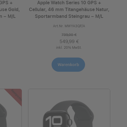
 GPS +
Apple Watch Series 10 GPS +
use Gold,
Cellular, 46 mm Titangehäuse Natur,
 ­− M/L
Sportarmband Steingrau ­− M/L
Art.Nr. MWYA3QF/A
739,00 €
549,99 €
inkl. 20% MwSt.
Warenkorb
Restposten