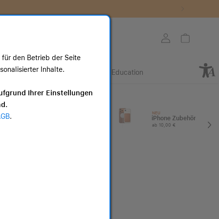
Store auswählen
Mein Konto
Warenkorb
für den Betrieb der Seite
nalisierter Inhalte.
Retail
Business
Education
ote
ufgrund Ihrer Einstellungen
nd.
I
Apple Watch
NEU
AGB
.
Zubehör
iPhone Zubehör
ab 25,00 €
ab 10,00 €