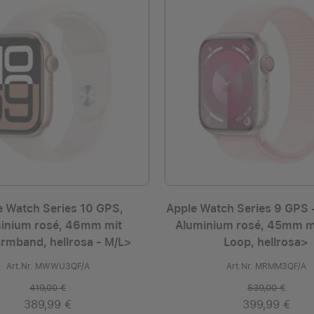
e Watch Series 10 GPS,
Apple Watch Series 9 GPS +
inium rosé, 46mm mit
Aluminium rosé, 45mm m
rmband, hellrosa - M/L>
Loop, hellrosa>
Art.Nr. MWWU3QF/A
Art.Nr. MRMM3QF/A
419,00 €
539,00 €
389,99 €
399,99 €