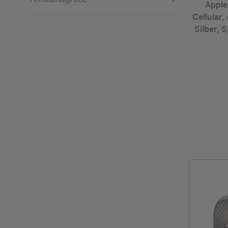
Apple
Milanese Loop
46mm
M/L
Cellular
Natur
Oceanarmband
Silber, 
Large
One Size
Polarstern
Sportarmband
M/L
S/M
Rosa
Sport Loop
Medium
Roségold
Trailarmband
One Size
Rot
S/M
Schiefer
Small
Schwarz
Silber