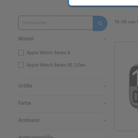
19-36 von 
Modell
Apple Watch Series 9
Apple Watch Series SE 2.Gen
Größe
41mm
Farbe
42mm
Beige
Armband
44mm
Diamantschwarz
Alpinarmband
45mm
Armbandgröße
Gold