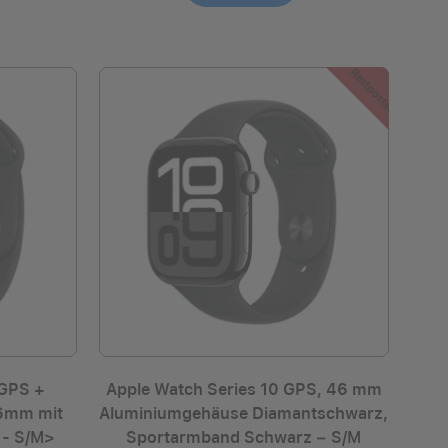
Restposten
 GPS +
Apple Watch Series 10 GPS, 46 mm
 46mm mit
Aluminiumgehäuse Diamantschwarz,
 - S/M>
Sportarmband Schwarz ­− S/M