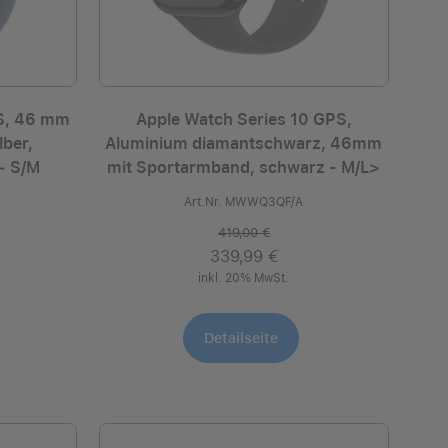
PS, 46 mm
Apple Watch Series 10 GPS,
ber,
Aluminium diamantschwarz, 46mm
− S/M
mit Sportarmband, schwarz - M/L>
Art.Nr. MWWQ3QF/A
419,00 €
339,99 €
inkl. 20% MwSt.
Detailseite