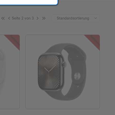
Seite 2 von 3
Standardsortierung
Restposten
Restposten