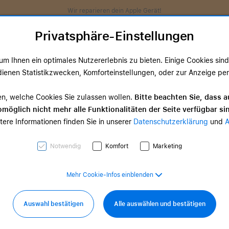
Wir reparieren dein Apple Gerät!
Privatsphäre-Einstellungen
m Ihnen ein optimales Nutzererlebnis zu bieten. Einige Cookies sind 
ienen Statistikzwecken, Komforteinstellungen, oder zur Anzeige perso
ds
TV & Home
Zubehör
Services
Angeb
en, welche Cookies Sie zulassen wollen.
Bitte beachten Sie, dass a
möglich nicht mehr alle Funktionalitäten der Seite verfügbar si
TV & Home-
tere Informationen finden Sie in unserer
Datenschutzerklärung
und
d Zubehör
Zubehör
0,00 €
ab 35,00 €
Notwendig
Komfort
Marketing
Mehr Cookie-Infos einblenden
gebote
Auswahl bestätigen
Alle auswählen und bestätigen