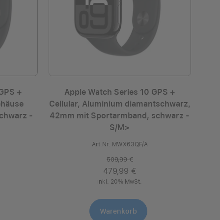
 GPS +
Apple Watch Series 10 GPS +
ehäuse
Cellular, Aluminium diamantschwarz,
chwarz ­
42mm mit Sportarmband, schwarz -
S/M>
Art.Nr. MWX63QF/A
509,99 €
479,99 €
inkl. 20% MwSt.
Warenkorb