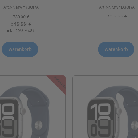
Art.Nr. MWYY3QF/A
Art.Nr. MWYD3QF/A
709,99 €
739,00 €
549,99 €
inkl. 20% MwSt.
Warenkorb
Warenkorb
Restposten