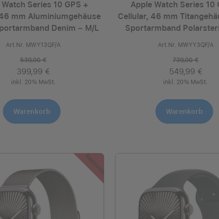
 Watch Series 10 GPS +
Apple Watch Series 10
, 46 mm Aluminiumgehäuse
Cellular, 46 mm Titangehä
Sportarmband Denim ­− M/L
Sportarmband Polarstern
Art.Nr. MWY13QF/A
Art.Nr. MWYY3QF/A
539,00 €
739,00 €
399,99 €
549,99 €
inkl. 20% MwSt.
inkl. 20% MwSt.
Warenkorb
Warenkorb
Restposten