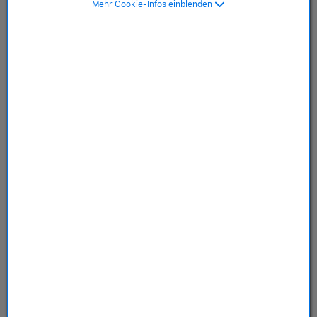
Mehr Cookie-Infos einblenden
Schwarz
SKU: MGG24ZM/A