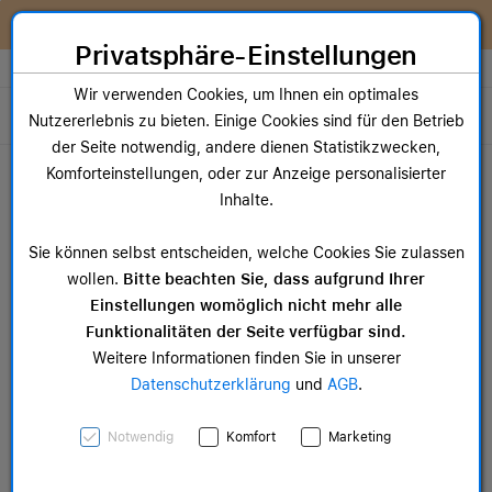
Zum Inhalt springen [AK + 0]
Zum Hauptmenü springen [AK + 1]
Zum Widget-Menü rechts springen [AK + 2]
Zum Hauptmenü springen [AK + 3]
Zum Hauptmenü (oben rechts) springen [AK + 4]
Zum Hauptmenü (unten rechts) springen [AK + 5]
Zum Hauptmenü (zentriert) springen [AK + 6]
Zum Meta-Menü oben (links) springen [AK + 7]
Zu den Inhalten im Fußbereich springen [AK + 8]
Wir reparieren dein Apple Gerät!
Privatsphäre-Einstellungen
Store auswählen
Wir verwenden Cookies, um Ihnen ein optimales
Toggle navigation
Nutzererlebnis zu bieten. Einige Cookies sind für den Betrieb
der Seite notwendig, andere dienen Statistikzwecken,
Dein Warenkorb
Komforteinstellungen, oder zur Anzeige personalisierter
Noch keine Artikel im Einkaufswagen.
Inhalte.
Mac Zubehör
iPa
Sie können selbst entscheiden, welche Cookies Sie zulassen
ab 14,99 €
ab 
wollen.
Bitte beachten Sie, dass aufgrund Ihrer
Einstellungen womöglich nicht mehr alle
Funktionalitäten der Seite verfügbar sind.
Weitere Informationen finden Sie in unserer
Datenschutzerklärung
und
AGB
.
AirTag Feingewebe
Notwendig
Komfort
Marketing
Schlüsselanhänger –