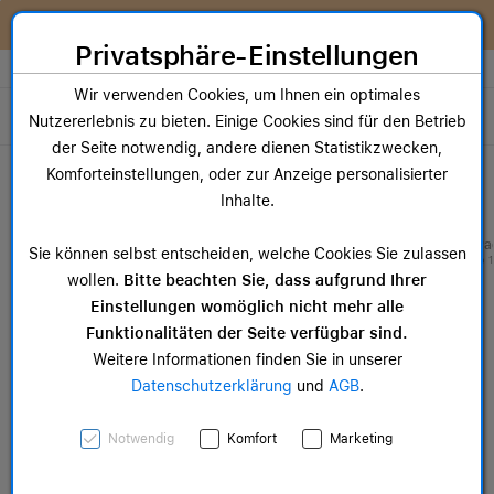
Zum Inhalt springen [AK + 0]
Zum Hauptmenü springen [AK + 1]
Zum Widget-Menü rechts springen [AK + 2]
Zum Hauptmenü springen [AK + 3]
Zum Hauptmenü (oben rechts) springen [AK + 4]
Zum Hauptmenü (unten rechts) springen [AK + 5]
Zum Hauptmenü (zentriert) springen [AK + 6]
Zum Meta-Menü oben (links) springen [AK + 7]
Zu den Inhalten im Fußbereich springen [AK + 8]
Wir reparieren dein Apple Gerät!
Privatsphäre-Einstellungen
Store auswählen
Wir verwenden Cookies, um Ihnen ein optimales
Toggle navigation
Nutzererlebnis zu bieten. Einige Cookies sind für den Betrieb
der Seite notwendig, andere dienen Statistikzwecken,
Dein Warenkorb
Komforteinstellungen, oder zur Anzeige personalisierter
Noch keine Artikel im Einkaufswagen.
Inhalte.
Mac Zubehör
iPa
Sie können selbst entscheiden, welche Cookies Sie zulassen
ab 14,99 €
ab 
wollen.
Bitte beachten Sie, dass aufgrund Ihrer
Einstellungen womöglich nicht mehr alle
Funktionalitäten der Seite verfügbar sind.
Weitere Informationen finden Sie in unserer
Datenschutzerklärung
und
AGB
.
49 mm Alpine Loop
Notwendig
Komfort
Marketing
Hellblau - Large - Titan