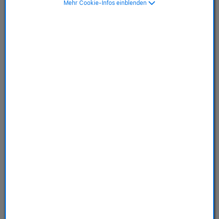
Mehr Cookie-Infos einblenden
Schwarz
SKU: MG9M4ZM/A