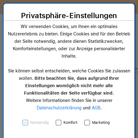
Zum Inhalt springen [AK + 0]
Zum Hauptmenü springen [AK + 1]
Zum Widget-Menü rechts springen [AK + 2]
Zum Hauptmenü springen [AK + 3]
Zum Hauptmenü (oben rechts) springen [AK + 4]
Zum Hauptmenü (unten rechts) springen [AK + 5]
Zum Hauptmenü (zentriert) springen [AK + 6]
Zum Meta-Menü oben (links) springen [AK + 7]
Zu den Inhalten im Fußbereich springen [AK + 8]
Wir reparieren dein Apple Gerät!
Privatsphäre-Einstellungen
Store auswählen
Wir verwenden Cookies, um Ihnen ein optimales
Toggle navigation
Nutzererlebnis zu bieten. Einige Cookies sind für den Betrieb
der Seite notwendig, andere dienen Statistikzwecken,
Dein Warenkorb
Komforteinstellungen, oder zur Anzeige personalisierter
Noch keine Artikel im Einkaufswagen.
Inhalte.
Mac Zubehör
iPa
Sie können selbst entscheiden, welche Cookies Sie zulassen
ab 14,99 €
ab 
wollen.
Bitte beachten Sie, dass aufgrund Ihrer
Einstellungen womöglich nicht mehr alle
Funktionalitäten der Seite verfügbar sind.
Weitere Informationen finden Sie in unserer
Datenschutzerklärung
und
AGB
.
46 mm Sport Loop
Notwendig
Komfort
Marketing
Dunkelgrau