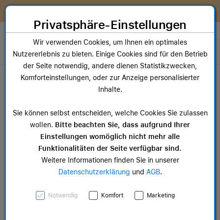
Zum Inhalt springen [AK + 0]
Zum Hauptmenü springen [AK + 1]
Zum Widget-Menü rechts springen [AK + 2]
Zum Hauptmenü springen [AK + 3]
Zum Hauptmenü (oben rechts) springen [AK + 4]
Zum Hauptmenü (unten rechts) springen [AK + 5]
Zum Hauptmenü (zentriert) springen [AK + 6]
Zum Meta-Menü oben (links) springen [AK + 7]
Zu den Inhalten im Fußbereich springen [AK + 8]
Wir reparieren dein Apple Gerät!
Privatsphäre-Einstellungen
Store auswählen
Wir verwenden Cookies, um Ihnen ein optimales
Toggle navigation
Nutzererlebnis zu bieten. Einige Cookies sind für den Betrieb
der Seite notwendig, andere dienen Statistikzwecken,
Dein Warenkorb
Komforteinstellungen, oder zur Anzeige personalisierter
Noch keine Artikel im Einkaufswagen.
Inhalte.
Mac Zubehör
iPa
Sie können selbst entscheiden, welche Cookies Sie zulassen
ab 14,99 €
ab 
wollen.
Bitte beachten Sie, dass aufgrund Ihrer
Einstellungen womöglich nicht mehr alle
Funktionalitäten der Seite verfügbar sind.
Weitere Informationen finden Sie in unserer
Datenschutzerklärung
und
AGB
.
40 mm Sportarmband
Notwendig
Komfort
Marketing
Maritimblau - M/L