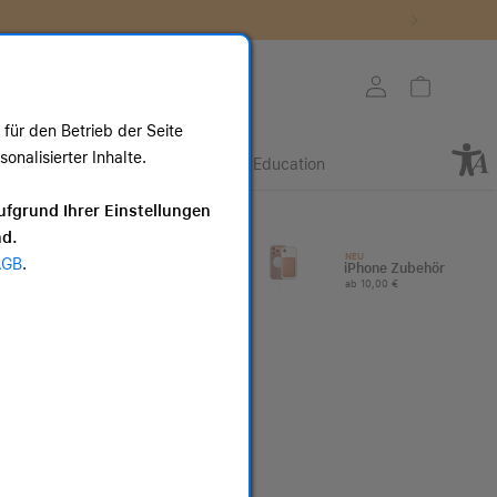
Store auswählen
Mein Konto
Warenkorb
für den Betrieb der Seite
nalisierter Inhalte.
Retail
Business
Education
ote
ufgrund Ihrer Einstellungen
nd.
I
Apple Watch
NEU
AGB
.
Zubehör
iPhone Zubehör
ab 25,00 €
ab 10,00 €
40 mm Nike