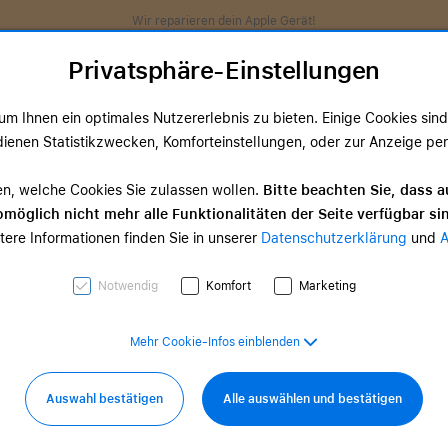
Wir reparieren dein Apple Gerät!
Privatsphäre-Einstellungen
m Ihnen ein optimales Nutzererlebnis zu bieten. Einige Cookies sind 
ienen Statistikzwecken, Komforteinstellungen, oder zur Anzeige perso
ds
TV & Home
Zubehör
Services
Angeb
en, welche Cookies Sie zulassen wollen.
Bitte beachten Sie, dass a
möglich nicht mehr alle Funktionalitäten der Seite verfügbar si
TV & Home-
tere Informationen finden Sie in unserer
Datenschutzerklärung
und
d Zubehör
Zubehör
0,00 €
ab 35,00 €
Notwendig
Komfort
Marketing
Mehr Cookie-Infos einblenden
Auswahl bestätigen
Alle auswählen und bestätigen