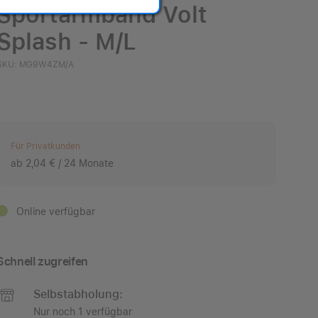
Sportarmband Volt
Splash - M/L
SKU: MG9W4ZM/A
Für Privatkunden
ab 2,04 € / 24 Monate
Online verfügbar
Schnell zugreifen
Selbstabholung:
Nur noch 1 verfügbar