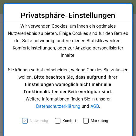
Zum Inhalt springen [AK + 0]
Zum Hauptmenü springen [AK + 1]
Zum Widget-Menü rechts springen [AK + 2]
Zum Hauptmenü springen [AK + 3]
Zum Hauptmenü (oben rechts) springen [AK + 4]
Zum Hauptmenü (unten rechts) springen [AK + 5]
Zum Hauptmenü (zentriert) springen [AK + 6]
Zum Meta-Menü oben (links) springen [AK + 7]
Zu den Inhalten im Fußbereich springen [AK + 8]
Wir reparieren dein Apple Gerät!
Privatsphäre-Einstellungen
Store auswählen
Wir verwenden Cookies, um Ihnen ein optimales
Toggle navigation
Nutzererlebnis zu bieten. Einige Cookies sind für den Betrieb
der Seite notwendig, andere dienen Statistikzwecken,
Dein Warenkorb
Komforteinstellungen, oder zur Anzeige personalisierter
Noch keine Artikel im Einkaufswagen.
Inhalte.
Mac Zubehör
iPa
Sie können selbst entscheiden, welche Cookies Sie zulassen
ab 14,99 €
ab 
wollen.
Bitte beachten Sie, dass aufgrund Ihrer
Einstellungen womöglich nicht mehr alle
Funktionalitäten der Seite verfügbar sind.
Weitere Informationen finden Sie in unserer
Datenschutzerklärung
und
AGB
.
AirTag & Zubehör
Notwendig
Komfort
Marketing