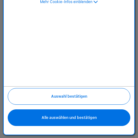
Mehr Cookie-Infos einblenden
Über uns
Richtlinien
Auswahl bestätigen
Alle auswählen und bestätigen
(öffnet in neuem Tab)
(öffnet in neu
(öff