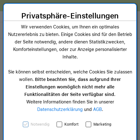
Zum Inhalt springen [AK + 0]
Zum Hauptmenü springen [AK + 1]
Zum Widget-Menü rechts springen [AK + 2]
Zum Hauptmenü springen [AK + 3]
Zum Hauptmenü (oben rechts) springen [AK + 4]
Zum Hauptmenü (unten rechts) springen [AK + 5]
Zum Hauptmenü (zentriert) springen [AK + 6]
Zum Meta-Menü oben (links) springen [AK + 7]
Zu den Inhalten im Fußbereich springen [AK + 8]
Wir reparieren dein Apple Gerät!
Privatsphäre-Einstellungen
Store auswählen
Wir verwenden Cookies, um Ihnen ein optimales
Toggle navigation
Nutzererlebnis zu bieten. Einige Cookies sind für den Betrieb
Dein Warenkorb
der Seite notwendig, andere dienen Statistikzwecken,
Noch keine Artikel im Einkaufswagen.
Komforteinstellungen, oder zur Anzeige personalisierter
Inhalte.
Sie können selbst entscheiden, welche Cookies Sie zulassen
wollen.
Bitte beachten Sie, dass aufgrund Ihrer
Einstellungen womöglich nicht mehr alle
Funktionalitäten der Seite verfügbar sind.
Weitere Informationen finden Sie in unserer
Datenschutzerklärung
und
AGB
.
Store
Notwendig
Komfort
Marketing
Dienstleistungen