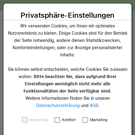
Zum Inhalt springen [AK + 0]
Zum Hauptmenü springen [AK + 1]
Zum Widget-Menü rechts springen [AK + 2]
Zum Hauptmenü springen [AK + 3]
Zum Hauptmenü (oben rechts) springen [AK + 4]
Zum Hauptmenü (unten rechts) springen [AK + 5]
Zum Hauptmenü (zentriert) springen [AK + 6]
Zum Meta-Menü oben (links) springen [AK + 7]
Zu den Inhalten im Fußbereich springen [AK + 8]
Wir reparieren dein Apple Gerät!
Privatsphäre-Einstellungen
Store auswählen
Wir verwenden Cookies, um Ihnen ein optimales
Toggle navigation
Nutzererlebnis zu bieten. Einige Cookies sind für den Betrieb
Dein Warenkorb
der Seite notwendig, andere dienen Statistikzwecken,
Noch keine Artikel im Einkaufswagen.
Komforteinstellungen, oder zur Anzeige personalisierter
Inhalte.
AppleCare+
Sie können selbst entscheiden, welche Cookies Sie zulassen
wollen.
Bitte beachten Sie, dass aufgrund Ihrer
Einstellungen womöglich nicht mehr alle
Funktionalitäten der Seite verfügbar sind.
Weitere Informationen finden Sie in unserer
Datenschutzerklärung
und
AGB
.
Notwendig
Komfort
Marketing