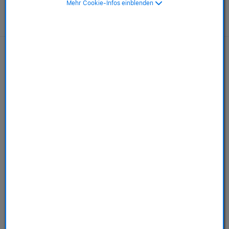
Mehr Cookie-Infos einblenden
AppleCare+ für Mac
Mehr erfahren