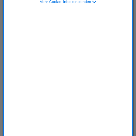
Mehr Cookie-Infos einblenden
AppleCare+ für Mac
Mehr erfahren