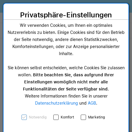
Zum Inhalt springen [AK + 0]
Zum Hauptmenü springen [AK + 1]
Zum Widget-Menü rechts springen [AK + 2]
Zum Hauptmenü springen [AK + 3]
Zum Hauptmenü (oben rechts) springen [AK + 4]
Zum Hauptmenü (unten rechts) springen [AK + 5]
Zum Hauptmenü (zentriert) springen [AK + 6]
Zum Meta-Menü oben (links) springen [AK + 7]
Zu den Inhalten im Fußbereich springen [AK + 8]
Alles, was dein Business braucht. Jetzt Apple Geräte finanzieren statt
kaufen!
Privatsphäre-Einstellungen
Store auswählen
Wir verwenden Cookies, um Ihnen ein optimales
Toggle navigation
Nutzererlebnis zu bieten. Einige Cookies sind für den Betrieb
der Seite notwendig, andere dienen Statistikzwecken,
Dein Warenkorb
Komforteinstellungen, oder zur Anzeige personalisierter
Noch keine Artikel im Einkaufswagen.
Inhalte.
AppleCare+
Sie können selbst entscheiden, welche Cookies Sie zulassen
wollen.
Bitte beachten Sie, dass aufgrund Ihrer
Einstellungen womöglich nicht mehr alle
Funktionalitäten der Seite verfügbar sind.
Weitere Informationen finden Sie in unserer
Datenschutzerklärung
und
AGB
.
Notwendig
Komfort
Marketing