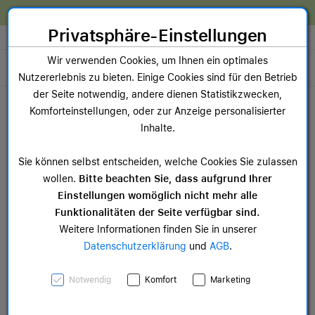
Zum Inhalt springen [AK + 0]
Zum Hauptmenü springen [AK + 1]
Zum Widget-Menü rechts springen [AK + 2]
Zum Hauptmenü springen [AK + 3]
Zum Hauptmenü (oben rechts) springen [AK + 4]
Zum Hauptmenü (unten rechts) springen [AK + 5]
Zum Hauptmenü (zentriert) springen [AK + 6]
Zum Meta-Menü oben (links) springen [AK + 7]
Zu den Inhalten im Fußbereich springen [AK + 8]
Wir reparieren dein Apple Gerät!
Privatsphäre-Einstellungen
Store auswählen
Wir verwenden Cookies, um Ihnen ein optimales
Toggle navigation
Nutzererlebnis zu bieten. Einige Cookies sind für den Betrieb
Dein Warenkorb
der Seite notwendig, andere dienen Statistikzwecken,
Noch keine Artikel im Einkaufswagen.
Komforteinstellungen, oder zur Anzeige personalisierter
Inhalte.
AppleCare+
Sie können selbst entscheiden, welche Cookies Sie zulassen
wollen.
Bitte beachten Sie, dass aufgrund Ihrer
Einstellungen womöglich nicht mehr alle
Funktionalitäten der Seite verfügbar sind.
Weitere Informationen finden Sie in unserer
Datenschutzerklärung
und
AGB
.
Notwendig
Komfort
Marketing