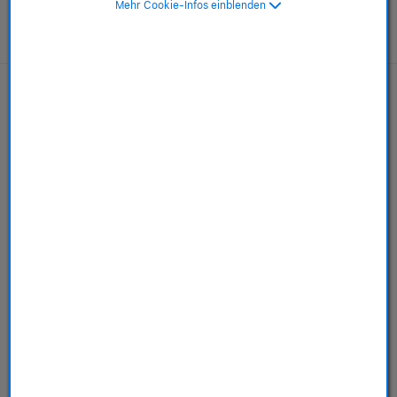
Mehr Cookie-Infos einblenden
AppleCare+ für Mac
Mehr erfahren