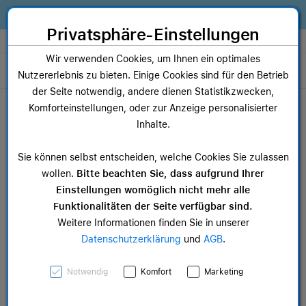
Zum Inhalt springen [AK + 0]
Zum Hauptmenü springen [AK + 1]
Zum Widget-Menü rechts springen [AK + 2]
Zum Hauptmenü springen [AK + 3]
Zum Hauptmenü (oben rechts) springen [AK + 4]
Zum Hauptmenü (unten rechts) springen [AK + 5]
Zum Hauptmenü (zentriert) springen [AK + 6]
Zum Meta-Menü oben (links) springen [AK + 7]
Zu den Inhalten im Fußbereich springen [AK + 8]
Alles, was dein Business braucht. Jetzt Apple Geräte finanzieren statt
kaufen!
Privatsphäre-Einstellungen
Store auswählen
Wir verwenden Cookies, um Ihnen ein optimales
Toggle navigation
Nutzererlebnis zu bieten. Einige Cookies sind für den Betrieb
der Seite notwendig, andere dienen Statistikzwecken,
Dein Warenkorb
Komforteinstellungen, oder zur Anzeige personalisierter
Noch keine Artikel im Einkaufswagen.
Inhalte.
AppleCare+
Sie können selbst entscheiden, welche Cookies Sie zulassen
wollen.
Bitte beachten Sie, dass aufgrund Ihrer
Einstellungen womöglich nicht mehr alle
Funktionalitäten der Seite verfügbar sind.
Weitere Informationen finden Sie in unserer
Datenschutzerklärung
und
AGB
.
Notwendig
Komfort
Marketing