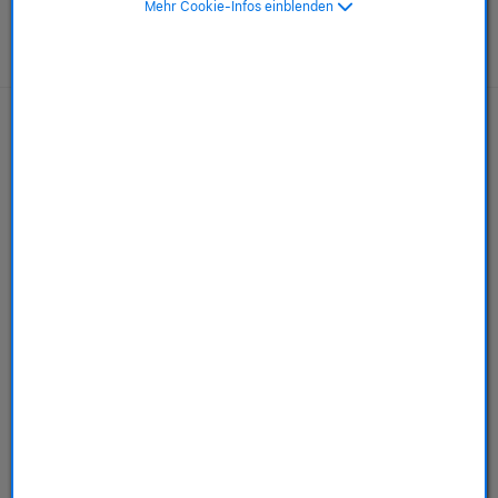
Mehr Cookie-Infos einblenden
AppleCare+ für Mac
Mehr erfahren