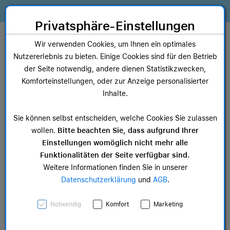
Zum Inhalt springen [AK + 0]
Zum Hauptmenü springen [AK + 1]
Zum Widget-Menü rechts springen [AK + 2]
Zum Hauptmenü springen [AK + 3]
Zum Hauptmenü (oben rechts) springen [AK + 4]
Zum Hauptmenü (unten rechts) springen [AK + 5]
Zum Hauptmenü (zentriert) springen [AK + 6]
Zum Meta-Menü oben (links) springen [AK + 7]
Zu den Inhalten im Fußbereich springen [AK + 8]
Alles, was dein Business braucht. Jetzt Apple Geräte finanzieren statt
kaufen!
Privatsphäre-Einstellungen
Store auswählen
Wir verwenden Cookies, um Ihnen ein optimales
Toggle navigation
Nutzererlebnis zu bieten. Einige Cookies sind für den Betrieb
der Seite notwendig, andere dienen Statistikzwecken,
Dein Warenkorb
Komforteinstellungen, oder zur Anzeige personalisierter
Noch keine Artikel im Einkaufswagen.
Inhalte.
Sie können selbst entscheiden, welche Cookies Sie zulassen
wollen.
Bitte beachten Sie, dass aufgrund Ihrer
Einstellungen womöglich nicht mehr alle
Funktionalitäten der Seite verfügbar sind.
Weitere Informationen finden Sie in unserer
Datenschutzerklärung
und
AGB
.
Notwendig
Komfort
Marketing