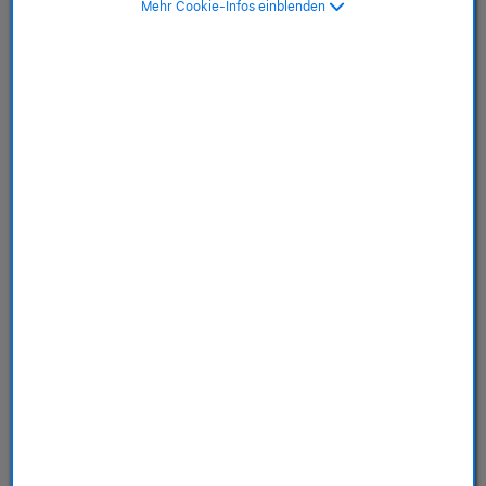
Mehr Cookie-Infos einblenden
Registrierung bei McSHARK
für EY Mitarbeiter
Zur Verifizierung bitte eine
@at.ey.com, @eylaw.at,
@parthenon.ey.com, @controller-institut.at
Mail Adresse
nutzen.