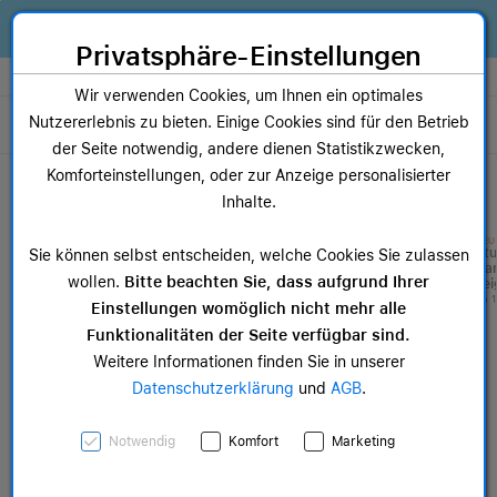
Zum Inhalt springen [AK + 0]
Zum Hauptmenü springen [AK + 1]
Zum Widget-Menü rechts springen [AK + 2]
Zum Hauptmenü springen [AK + 3]
Zum Hauptmenü (oben rechts) springen [AK + 4]
Zum Hauptmenü (unten rechts) springen [AK + 5]
Zum Hauptmenü (zentriert) springen [AK + 6]
Zum Meta-Menü oben (links) springen [AK + 7]
Zu den Inhalten im Fußbereich springen [AK + 8]
Alles, was dein Business braucht. Jetzt Apple Geräte finanzieren statt
kaufen!
Privatsphäre-Einstellungen
Store auswählen
Wir verwenden Cookies, um Ihnen ein optimales
Nutzererlebnis zu bieten. Einige Cookies sind für den Betrieb
Toggle navigation
der Seite notwendig, andere dienen Statistikzwecken,
Dein Warenkorb
Komforteinstellungen, oder zur Anzeige personalisierter
Noch keine Artikel im Einkaufswagen.
Inhalte.
NEU
NEU
Studio Display -
Stu
Sie können selbst entscheiden, welche Cookies Sie zulassen
Nanotexturglas -
Nan
wollen.
Bitte beachten Sie, dass aufgrund Ihrer
neigungsverstellbarer
nei
Standfuß
ab 1
Einstellungen womöglich nicht mehr alle
ab 1.665,83 €
Funktionalitäten der Seite verfügbar sind.
Weitere Informationen finden Sie in unserer
Datenschutzerklärung
und
AGB
.
NEU
Studio Display – Nanotexturglas –
Notwendig
Komfort
Marketing
neigungs­- und höhen­verstellbarer