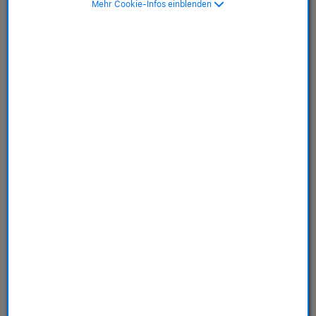
Standfuß
Mehr Cookie-Infos einblenden
Artikelnummer: MFF04FD/A