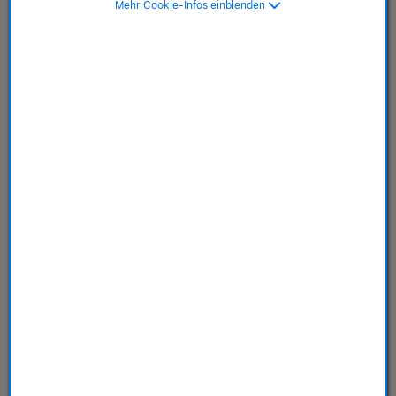
Mehr Cookie-Infos einblenden
NEU
MacBook Neo
Liebe auf den ersten Mac.
ab 749,00 € oder
ab 21,05€ / monatlich mit FlexPay
Upgrade auf ein neues Gerät nach 36 Monaten
Mehr erfahren
Modelle kaufen