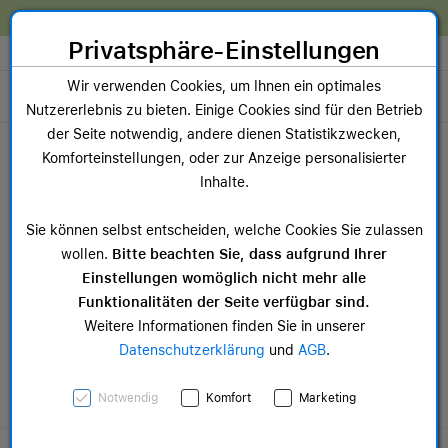
Zum Inhalt springen [AK + 0]
Zum Hauptmenü springen [AK + 1]
Zum Widget-Menü rechts springen [AK + 2]
Zum Hauptmenü springen [AK + 3]
Zum Hauptmenü (oben rechts) springen [AK + 4]
Zum Hauptmenü (unten rechts) springen [AK + 5]
Zum Hauptmenü (zentriert) springen [AK + 6]
Zum Meta-Menü oben (links) springen [AK + 7]
Zu den Inhalten im Fußbereich springen [AK + 8]
Wir reparieren dein Apple Gerät!
Privatsphäre-Einstellungen
Store auswählen
Wir verwenden Cookies, um Ihnen ein optimales
Toggle navigation
Nutzererlebnis zu bieten. Einige Cookies sind für den Betrieb
Dein Warenkorb
der Seite notwendig, andere dienen Statistikzwecken,
Noch keine Artikel im Einkaufswagen.
Komforteinstellungen, oder zur Anzeige personalisierter
Inhalte.
NEU
NEU
MacBook Neo
15-
Sie können selbst entscheiden, welche Cookies Sie zulassen
ab 749,00 €
ab 
wollen.
Bitte beachten Sie, dass aufgrund Ihrer
Einstellungen womöglich nicht mehr alle
Funktionalitäten der Seite verfügbar sind.
Weitere Informationen finden Sie in unserer
Datenschutzerklärung
und
AGB
.
MacBook Neo
Notwendig
Komfort
Marketing