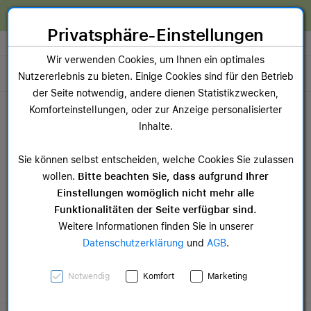
Zum Inhalt springen [AK + 0]
Zum Hauptmenü springen [AK + 1]
Zum Widget-Menü rechts springen [AK + 2]
Zum Hauptmenü springen [AK + 3]
Zum Hauptmenü (oben rechts) springen [AK + 4]
Zum Hauptmenü (unten rechts) springen [AK + 5]
Zum Hauptmenü (zentriert) springen [AK + 6]
Zum Meta-Menü oben (links) springen [AK + 7]
Zu den Inhalten im Fußbereich springen [AK + 8]
Wir reparieren dein Apple Gerät!
Privatsphäre-Einstellungen
Store auswählen
Wir verwenden Cookies, um Ihnen ein optimales
Toggle navigation
Nutzererlebnis zu bieten. Einige Cookies sind für den Betrieb
der Seite notwendig, andere dienen Statistikzwecken,
Dein Warenkorb
Komforteinstellungen, oder zur Anzeige personalisierter
Noch keine Artikel im Einkaufswagen.
Inhalte.
NEU
NEU
13-Zoll iPad Air M4
11-
Sie können selbst entscheiden, welche Cookies Sie zulassen
ab 949,00 €
ab 
wollen.
Bitte beachten Sie, dass aufgrund Ihrer
Einstellungen womöglich nicht mehr alle
Funktionalitäten der Seite verfügbar sind.
Weitere Informationen finden Sie in unserer
Datenschutzerklärung
und
AGB
.
iPad Pro
Notwendig
Komfort
Marketing