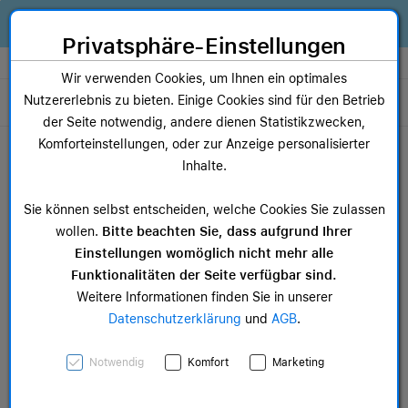
Zum Inhalt springen [AK + 0]
Zum Hauptmenü springen [AK + 1]
Zum Widget-Menü rechts springen [AK + 2]
Zum Hauptmenü springen [AK + 3]
Zum Hauptmenü (oben rechts) springen [AK + 4]
Zum Hauptmenü (unten rechts) springen [AK + 5]
Zum Hauptmenü (zentriert) springen [AK + 6]
Zum Meta-Menü oben (links) springen [AK + 7]
Zu den Inhalten im Fußbereich springen [AK + 8]
Alles, was dein Business braucht. Jetzt Apple Geräte finanzieren statt
kaufen!
Privatsphäre-Einstellungen
Store auswählen
Wir verwenden Cookies, um Ihnen ein optimales
Nutzererlebnis zu bieten. Einige Cookies sind für den Betrieb
Toggle navigation
der Seite notwendig, andere dienen Statistikzwecken,
Dein Warenkorb
Komforteinstellungen, oder zur Anzeige personalisierter
Noch keine Artikel im Einkaufswagen.
Inhalte.
Mac Zubehör
iPa
Sie können selbst entscheiden, welche Cookies Sie zulassen
ab 12,49 €
ab 
wollen.
Bitte beachten Sie, dass aufgrund Ihrer
Einstellungen womöglich nicht mehr alle
Funktionalitäten der Seite verfügbar sind.
Weitere Informationen finden Sie in unserer
Datenschutzerklärung
und
AGB
.
iPad Air Wi-Fi + Cellular,
Notwendig
Komfort
Marketing
64GB, lila, 10.9">