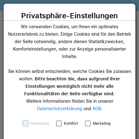
Zum Inhalt springen [AK + 0]
Zum Hauptmenü springen [AK + 1]
Zum Widget-Menü rechts springen [AK + 2]
Zum Hauptmenü springen [AK + 3]
Zum Hauptmenü (oben rechts) springen [AK + 4]
Zum Hauptmenü (unten rechts) springen [AK + 5]
Zum Hauptmenü (zentriert) springen [AK + 6]
Zum Meta-Menü oben (links) springen [AK + 7]
Zu den Inhalten im Fußbereich springen [AK + 8]
Alles, was dein Business braucht. Jetzt Apple Geräte finanzieren statt
kaufen!
Privatsphäre-Einstellungen
Store auswählen
Wir verwenden Cookies, um Ihnen ein optimales
Toggle navigation
Nutzererlebnis zu bieten. Einige Cookies sind für den Betrieb
Dein Warenkorb
der Seite notwendig, andere dienen Statistikzwecken,
Noch keine Artikel im Einkaufswagen.
Komforteinstellungen, oder zur Anzeige personalisierter
Inhalte.
Mac Zubehör
iPa
ab 12,49 €
ab 
Sie können selbst entscheiden, welche Cookies Sie zulassen
wollen.
Bitte beachten Sie, dass aufgrund Ihrer
Einstellungen womöglich nicht mehr alle
Funktionalitäten der Seite verfügbar sind.
Weitere Informationen finden Sie in unserer
Datenschutzerklärung
und
AGB
.
HomePod, mitternacht>
Notwendig
Komfort
Marketing
SKU: MQJ73D/A