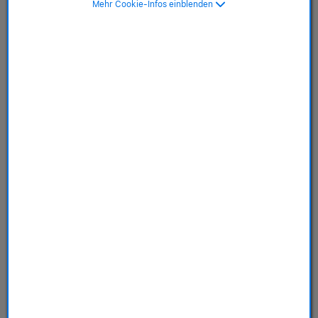
Mehr Cookie-Infos einblenden