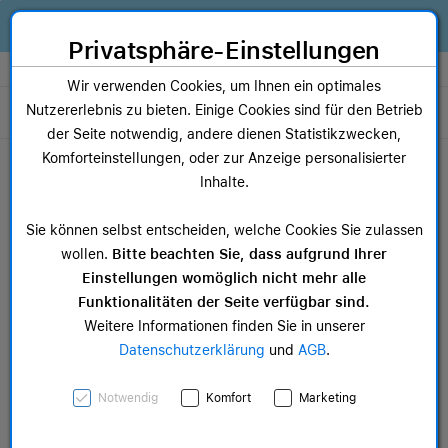
Zum Inhalt springen [AK + 0]
Zum Hauptmenü springen [AK + 1]
Zum Widget-Menü rechts springen [AK + 2]
Zum Hauptmenü springen [AK + 3]
Zum Hauptmenü (oben rechts) springen [AK + 4]
Zum Hauptmenü (unten rechts) springen [AK + 5]
Zum Hauptmenü (zentriert) springen [AK + 6]
Zum Meta-Menü oben (links) springen [AK + 7]
Zu den Inhalten im Fußbereich springen [AK + 8]
Alles, was dein Business braucht. Jetzt Apple Geräte finanzieren statt
kaufen!
Privatsphäre-Einstellungen
Store auswählen
Wir verwenden Cookies, um Ihnen ein optimales
Nutzererlebnis zu bieten. Einige Cookies sind für den Betrieb
Toggle navigation
der Seite notwendig, andere dienen Statistikzwecken,
Dein Warenkorb
Komforteinstellungen, oder zur Anzeige personalisierter
Noch keine Artikel im Einkaufswagen.
Inhalte.
Mac Zubehör
iPa
Sie können selbst entscheiden, welche Cookies Sie zulassen
ab 12,49 €
ab 
wollen.
Bitte beachten Sie, dass aufgrund Ihrer
Einstellungen womöglich nicht mehr alle
Funktionalitäten der Seite verfügbar sind.
Weitere Informationen finden Sie in unserer
Datenschutzerklärung
und
AGB
.
Crossbody Band – Violett
Notwendig
Komfort
Marketing
SKU: MGGJ4ZM/A