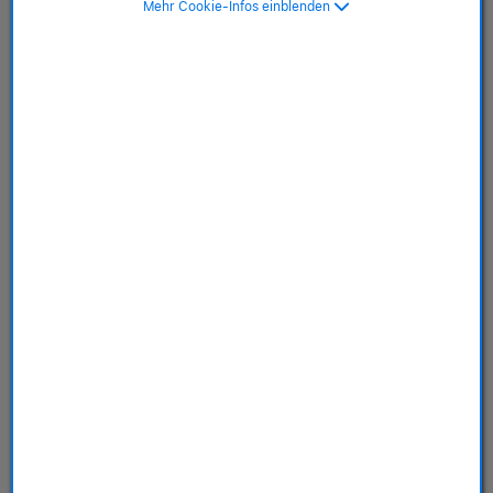
Mehr Cookie-Infos einblenden
Grey
SKU: MUVY3ZM/A