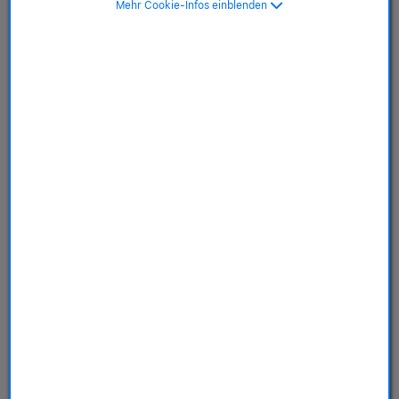
Mehr Cookie-Infos einblenden
45mm mit Sportarmband,
sturmblau - M/L
SKU: MR9E3QF/A