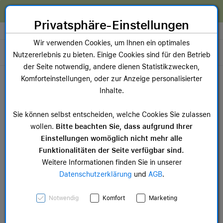
Zum Inhalt springen [AK + 0]
Zum Hauptmenü springen [AK + 1]
Zum Widget-Menü rechts springen [AK + 2]
Zum Hauptmenü springen [AK + 3]
Zum Hauptmenü (oben rechts) springen [AK + 4]
Zum Hauptmenü (unten rechts) springen [AK + 5]
Zum Hauptmenü (zentriert) springen [AK + 6]
Zum Meta-Menü oben (links) springen [AK + 7]
Zu den Inhalten im Fußbereich springen [AK + 8]
Wir reparieren dein Apple Gerät!
Privatsphäre-Einstellungen
Store auswählen
Wir verwenden Cookies, um Ihnen ein optimales
Toggle navigation
Nutzererlebnis zu bieten. Einige Cookies sind für den Betrieb
der Seite notwendig, andere dienen Statistikzwecken,
Dein Warenkorb
Komforteinstellungen, oder zur Anzeige personalisierter
Noch keine Artikel im Einkaufswagen.
Inhalte.
Mac Zubehör
iPa
Sie können selbst entscheiden, welche Cookies Sie zulassen
ab 14,99 €
ab 
wollen.
Bitte beachten Sie, dass aufgrund Ihrer
Einstellungen womöglich nicht mehr alle
Funktionalitäten der Seite verfügbar sind.
Weitere Informationen finden Sie in unserer
Datenschutzerklärung
und
AGB
.
Apple Watch Series 9
Notwendig
Komfort
Marketing
GPS, Aluminium silber,