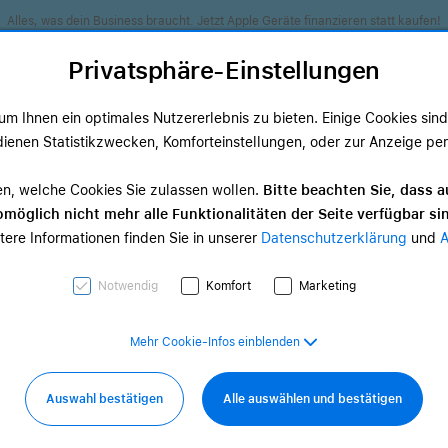
Alles, was dein Business braucht. Jetzt Apple Geräte finanzieren statt kaufen!
Privatsphäre-Einstellungen
m Ihnen ein optimales Nutzererlebnis zu bieten. Einige Cookies sind 
ienen Statistikzwecken, Komforteinstellungen, oder zur Anzeige perso
ds
TV & Home
Zubehör
Services
Angeb
en, welche Cookies Sie zulassen wollen.
Bitte beachten Sie, dass a
möglich nicht mehr alle Funktionalitäten der Seite verfügbar si
TV & Home-
tere Informationen finden Sie in unserer
Datenschutzerklärung
und
d Zubehör
Zubehör
,33 €
ab 29,17 €
Notwendig
Komfort
Marketing
Mehr Cookie-Infos einblenden
Auswahl bestätigen
Alle auswählen und bestätigen