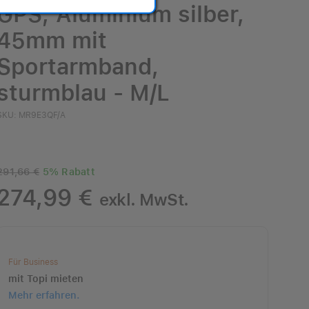
GPS, Aluminium silber,
45mm mit
Sportarmband,
sturmblau - M/L
SKU: MR9E3QF/A
291,66 €
5% Rabatt
274,99 €
exkl. MwSt.
Für Business
mit
Topi mieten
Mehr erfahren.