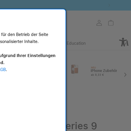
Store auswählen
Mein Konto
Warenkorb
für den Betrieb der Seite
nalisierter Inhalte.
Retail
Business
Education
ote
ufgrund Ihrer Einstellungen
nd.
I
Apple Watch
NEU
AGB
.
Zubehör
iPhone Zubehör
ab 20,83 €
ab 8,33 €
Apple Watch Series 9