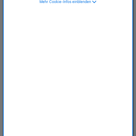
Mehr Cookie-Infos einblenden
schwarz>
SKU: MMMP3Z/A