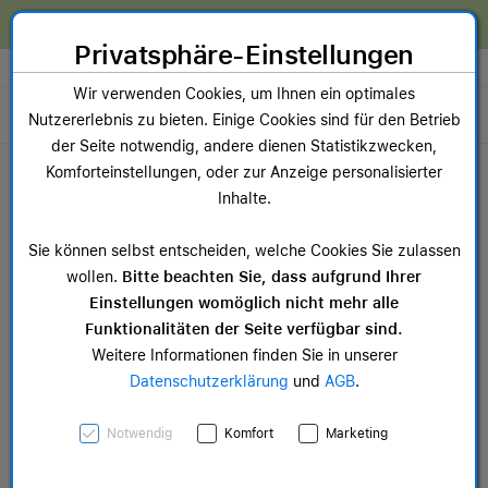
Zum Inhalt springen [AK + 0]
Zum Hauptmenü springen [AK + 1]
Zum Widget-Menü rechts springen [AK + 2]
Zum Hauptmenü springen [AK + 3]
Zum Hauptmenü (oben rechts) springen [AK + 4]
Zum Hauptmenü (unten rechts) springen [AK + 5]
Zum Hauptmenü (zentriert) springen [AK + 6]
Zum Meta-Menü oben (links) springen [AK + 7]
Zu den Inhalten im Fußbereich springen [AK + 8]
Wir reparieren dein Apple Gerät!
Privatsphäre-Einstellungen
Store auswählen
Wir verwenden Cookies, um Ihnen ein optimales
Toggle navigation
Nutzererlebnis zu bieten. Einige Cookies sind für den Betrieb
der Seite notwendig, andere dienen Statistikzwecken,
Dein Warenkorb
Komforteinstellungen, oder zur Anzeige personalisierter
Noch keine Artikel im Einkaufswagen.
Inhalte.
Mac Zubehör
iPa
Sie können selbst entscheiden, welche Cookies Sie zulassen
ab 14,99 €
ab 
wollen.
Bitte beachten Sie, dass aufgrund Ihrer
Einstellungen womöglich nicht mehr alle
Funktionalitäten der Seite verfügbar sind.
Weitere Informationen finden Sie in unserer
Datenschutzerklärung
und
AGB
.
Apple Magic Trackpad mit
Notwendig
Komfort
Marketing
Multi-Touch Oberfläche,