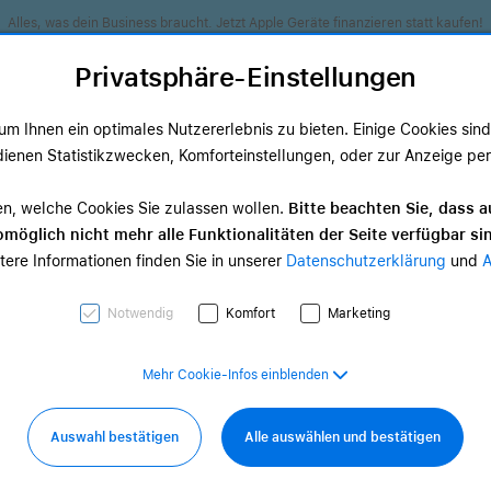
Alles, was dein Business braucht. Jetzt Apple Geräte finanzieren statt kaufen!
Privatsphäre-Einstellungen
m Ihnen ein optimales Nutzererlebnis zu bieten. Einige Cookies sind 
ienen Statistikzwecken, Komforteinstellungen, oder zur Anzeige perso
ds
TV & Home
Zubehör
Services
Angeb
en, welche Cookies Sie zulassen wollen.
Bitte beachten Sie, dass a
möglich nicht mehr alle Funktionalitäten der Seite verfügbar si
TV & Home-
tere Informationen finden Sie in unserer
Datenschutzerklärung
und
d Zubehör
Zubehör
,33 €
ab 29,17 €
Notwendig
Komfort
Marketing
Mehr Cookie-Infos einblenden
Auswahl bestätigen
Alle auswählen und bestätigen