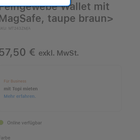
Feingewebe Wallet mit
MagSafe, taupe braun>
SKU: MT243ZM/A
57,50 €
exkl. MwSt.
Für Business
mit
Topi mieten
Mehr erfahren.
Online verfügbar
Farbe