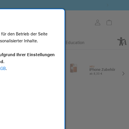
Store auswählen
Mein Konto
Warenkorb
für den Betrieb der Seite
nalisierter Inhalte.
Retail
Business
Education
ote
ufgrund Ihrer Einstellungen
nd.
I
Apple Watch
NEU
AGB
.
Zubehör
iPhone Zubehör
ab 20,83 €
ab 8,33 €
Apple iPhone