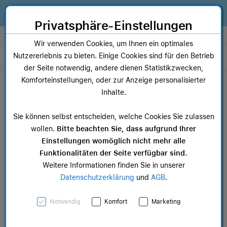
Zum Inhalt springen [AK + 0]
Zum Hauptmenü springen [AK + 1]
Zum Widget-Menü rechts springen [AK + 2]
Zum Hauptmenü springen [AK + 3]
Zum Hauptmenü (oben rechts) springen [AK + 4]
Zum Hauptmenü (unten rechts) springen [AK + 5]
Zum Hauptmenü (zentriert) springen [AK + 6]
Zum Meta-Menü oben (links) springen [AK + 7]
Zu den Inhalten im Fußbereich springen [AK + 8]
Alles, was dein Business braucht. Jetzt Apple Geräte finanzieren statt
kaufen!
Privatsphäre-Einstellungen
Store auswählen
Wir verwenden Cookies, um Ihnen ein optimales
Nutzererlebnis zu bieten. Einige Cookies sind für den Betrieb
Toggle navigation
der Seite notwendig, andere dienen Statistikzwecken,
Dein Warenkorb
Komforteinstellungen, oder zur Anzeige personalisierter
Noch keine Artikel im Einkaufswagen.
Inhalte.
Mac Zubehör
iPa
Sie können selbst entscheiden, welche Cookies Sie zulassen
ab 12,49 €
ab 
wollen.
Bitte beachten Sie, dass aufgrund Ihrer
Einstellungen womöglich nicht mehr alle
Funktionalitäten der Seite verfügbar sind.
Weitere Informationen finden Sie in unserer
Datenschutzerklärung
und
AGB
.
Apple iPhone 15 Plus
Notwendig
Komfort
Marketing
Feingewebe Case mit