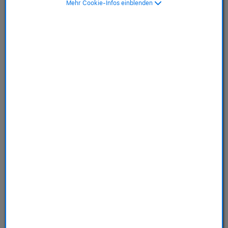
Mehr Cookie-Infos einblenden
MagSafe, schwarz>
SKU: MT423ZM/A