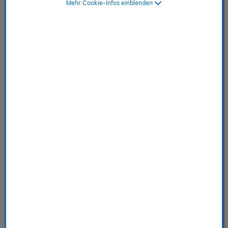
Mehr Cookie-Infos einblenden
MagSafe, mulberry>
SKU: MT4A3ZM/A