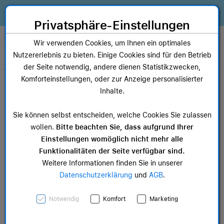
Zum Inhalt springen [AK + 0]
Zum Hauptmenü springen [AK + 1]
Zum Widget-Menü rechts springen [AK + 2]
Zum Hauptmenü springen [AK + 3]
Zum Hauptmenü (oben rechts) springen [AK + 4]
Zum Hauptmenü (unten rechts) springen [AK + 5]
Zum Hauptmenü (zentriert) springen [AK + 6]
Zum Meta-Menü oben (links) springen [AK + 7]
Zu den Inhalten im Fußbereich springen [AK + 8]
Alles, was dein Business braucht. Jetzt Apple Geräte finanzieren statt
kaufen!
Privatsphäre-Einstellungen
Store auswählen
Wir verwenden Cookies, um Ihnen ein optimales
Nutzererlebnis zu bieten. Einige Cookies sind für den Betrieb
Toggle navigation
der Seite notwendig, andere dienen Statistikzwecken,
Dein Warenkorb
Komforteinstellungen, oder zur Anzeige personalisierter
Noch keine Artikel im Einkaufswagen.
Inhalte.
Mac Zubehör
iPa
Sie können selbst entscheiden, welche Cookies Sie zulassen
ab 12,49 €
ab 
wollen.
Bitte beachten Sie, dass aufgrund Ihrer
Einstellungen womöglich nicht mehr alle
Funktionalitäten der Seite verfügbar sind.
Weitere Informationen finden Sie in unserer
Datenschutzerklärung
und
AGB
.
Apple iPhone 15 Plus
Notwendig
Komfort
Marketing
Feingewebe Case mit