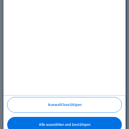
Dienstleistungen
Über uns
Richtlinien
Auswahl bestätigen
Alle auswählen und bestätigen
(öffnet in neuem Tab)
(öffnet in neu
(öff