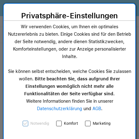
Zum Inhalt springen [AK + 0]
Zum Hauptmenü springen [AK + 1]
Zum Widget-Menü rechts springen [AK + 2]
Zum Hauptmenü springen [AK + 3]
Zum Hauptmenü (oben rechts) springen [AK + 4]
Zum Hauptmenü (unten rechts) springen [AK + 5]
Zum Hauptmenü (zentriert) springen [AK + 6]
Zum Meta-Menü oben (links) springen [AK + 7]
Zu den Inhalten im Fußbereich springen [AK + 8]
Alles, was dein Business braucht. Jetzt Apple Geräte finanzieren statt
kaufen!
Privatsphäre-Einstellungen
Store auswählen
Wir verwenden Cookies, um Ihnen ein optimales
Nutzererlebnis zu bieten. Einige Cookies sind für den Betrieb
Toggle navigation
der Seite notwendig, andere dienen Statistikzwecken,
Dein Warenkorb
Komforteinstellungen, oder zur Anzeige personalisierter
Noch keine Artikel im Einkaufswagen.
Inhalte.
Mac Zubehör
iPa
Sie können selbst entscheiden, welche Cookies Sie zulassen
ab 12,49 €
ab 
wollen.
Bitte beachten Sie, dass aufgrund Ihrer
Einstellungen womöglich nicht mehr alle
Funktionalitäten der Seite verfügbar sind.
Weitere Informationen finden Sie in unserer
Datenschutzerklärung
und
AGB
.
Apple iPhone 15 Plus
Notwendig
Komfort
Marketing
Feingewebe Case mit