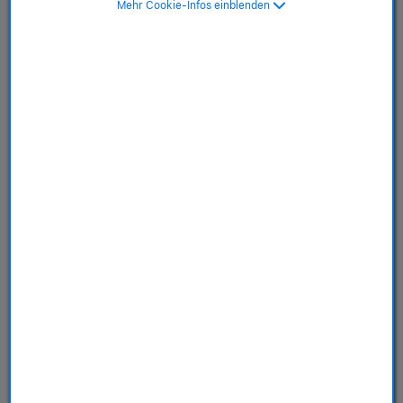
Mehr Cookie-Infos einblenden
MagSafe, immergrün>
SKU: MT4F3ZM/A