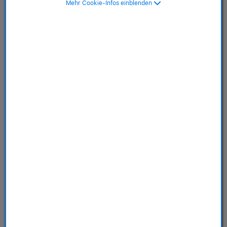
Mehr Cookie-Infos einblenden
MagSafe, taupe braun>
SKU: MT3C3ZM/A