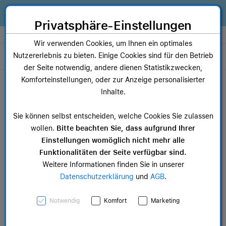
Zum Inhalt springen [AK + 0]
Zum Hauptmenü springen [AK + 1]
Zum Widget-Menü rechts springen [AK + 2]
Zum Hauptmenü springen [AK + 3]
Zum Hauptmenü (oben rechts) springen [AK + 4]
Zum Hauptmenü (unten rechts) springen [AK + 5]
Zum Hauptmenü (zentriert) springen [AK + 6]
Zum Meta-Menü oben (links) springen [AK + 7]
Zu den Inhalten im Fußbereich springen [AK + 8]
Alles, was dein Business braucht. Jetzt Apple Geräte finanzieren statt
kaufen!
Privatsphäre-Einstellungen
Store auswählen
Wir verwenden Cookies, um Ihnen ein optimales
Nutzererlebnis zu bieten. Einige Cookies sind für den Betrieb
Toggle navigation
der Seite notwendig, andere dienen Statistikzwecken,
Dein Warenkorb
Komforteinstellungen, oder zur Anzeige personalisierter
Noch keine Artikel im Einkaufswagen.
Inhalte.
Mac Zubehör
iPa
Sie können selbst entscheiden, welche Cookies Sie zulassen
ab 12,49 €
ab 
wollen.
Bitte beachten Sie, dass aufgrund Ihrer
Einstellungen womöglich nicht mehr alle
Funktionalitäten der Seite verfügbar sind.
Weitere Informationen finden Sie in unserer
Datenschutzerklärung
und
AGB
.
Apple iPhone 15
Notwendig
Komfort
Marketing
Feingewebe Case mit