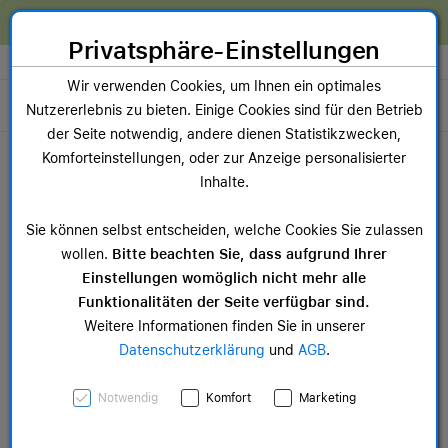
Zum Inhalt springen [AK + 0]
Zum Hauptmenü springen [AK + 1]
Zum Widget-Menü rechts springen [AK + 2]
Zum Hauptmenü springen [AK + 3]
Zum Hauptmenü (oben rechts) springen [AK + 4]
Zum Hauptmenü (unten rechts) springen [AK + 5]
Zum Hauptmenü (zentriert) springen [AK + 6]
Zum Meta-Menü oben (links) springen [AK + 7]
Zu den Inhalten im Fußbereich springen [AK + 8]
Wir reparieren dein Apple Gerät!
Privatsphäre-Einstellungen
Store auswählen
Wir verwenden Cookies, um Ihnen ein optimales
Toggle navigation
Nutzererlebnis zu bieten. Einige Cookies sind für den Betrieb
der Seite notwendig, andere dienen Statistikzwecken,
Dein Warenkorb
Komforteinstellungen, oder zur Anzeige personalisierter
Noch keine Artikel im Einkaufswagen.
Inhalte.
Mac Zubehör
iPa
Sie können selbst entscheiden, welche Cookies Sie zulassen
ab 14,99 €
ab 
wollen.
Bitte beachten Sie, dass aufgrund Ihrer
Einstellungen womöglich nicht mehr alle
Funktionalitäten der Seite verfügbar sind.
Weitere Informationen finden Sie in unserer
Datenschutzerklärung
und
AGB
.
Apple iPhone 15
Notwendig
Komfort
Marketing
Feingewebe Case mit