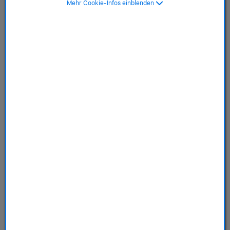
Mehr Cookie-Infos einblenden
MagSafe, pazifikblau>
SKU: MT3G3ZM/A