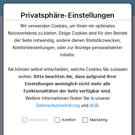
Zum Inhalt springen [AK + 0]
Zum Hauptmenü springen [AK + 1]
Zum Widget-Menü rechts springen [AK + 2]
Zum Hauptmenü springen [AK + 3]
Zum Hauptmenü (oben rechts) springen [AK + 4]
Zum Hauptmenü (unten rechts) springen [AK + 5]
Zum Hauptmenü (zentriert) springen [AK + 6]
Zum Meta-Menü oben (links) springen [AK + 7]
Zu den Inhalten im Fußbereich springen [AK + 8]
Alles, was dein Business braucht. Jetzt Apple Geräte finanzieren statt
kaufen!
Privatsphäre-Einstellungen
Store auswählen
Wir verwenden Cookies, um Ihnen ein optimales
Nutzererlebnis zu bieten. Einige Cookies sind für den Betrieb
Toggle navigation
der Seite notwendig, andere dienen Statistikzwecken,
Dein Warenkorb
Komforteinstellungen, oder zur Anzeige personalisierter
Noch keine Artikel im Einkaufswagen.
Inhalte.
Mac Zubehör
iPa
Sie können selbst entscheiden, welche Cookies Sie zulassen
ab 12,49 €
ab 
wollen.
Bitte beachten Sie, dass aufgrund Ihrer
Einstellungen womöglich nicht mehr alle
Funktionalitäten der Seite verfügbar sind.
Weitere Informationen finden Sie in unserer
Datenschutzerklärung
und
AGB
.
Apple iPhone 15
Notwendig
Komfort
Marketing
Feingewebe Case mit