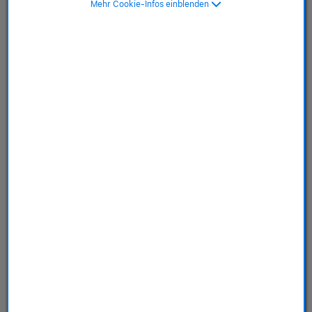
Mehr Cookie-Infos einblenden
MagSafe, immergrün>
SKU: MT3J3ZM/A