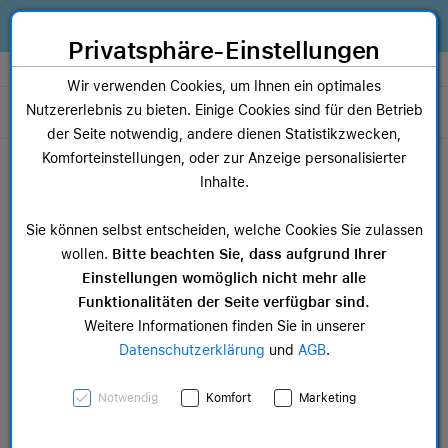
Zum Inhalt springen [AK + 0]
Zum Hauptmenü springen [AK + 1]
Zum Widget-Menü rechts springen [AK + 2]
Zum Hauptmenü springen [AK + 3]
Zum Hauptmenü (oben rechts) springen [AK + 4]
Zum Hauptmenü (unten rechts) springen [AK + 5]
Zum Hauptmenü (zentriert) springen [AK + 6]
Zum Meta-Menü oben (links) springen [AK + 7]
Zu den Inhalten im Fußbereich springen [AK + 8]
Alles, was dein Business braucht. Jetzt Apple Geräte finanzieren statt
kaufen!
Privatsphäre-Einstellungen
Store auswählen
Wir verwenden Cookies, um Ihnen ein optimales
Nutzererlebnis zu bieten. Einige Cookies sind für den Betrieb
Toggle navigation
der Seite notwendig, andere dienen Statistikzwecken,
Dein Warenkorb
Komforteinstellungen, oder zur Anzeige personalisierter
Noch keine Artikel im Einkaufswagen.
Inhalte.
Mac Zubehör
iPa
Sie können selbst entscheiden, welche Cookies Sie zulassen
ab 12,49 €
ab 
wollen.
Bitte beachten Sie, dass aufgrund Ihrer
Einstellungen womöglich nicht mehr alle
Funktionalitäten der Seite verfügbar sind.
Weitere Informationen finden Sie in unserer
Datenschutzerklärung
und
AGB
.
Apple iPad Air 11" Wi-Fi +
Notwendig
Komfort
Marketing
Cellular, 128GB, blau>