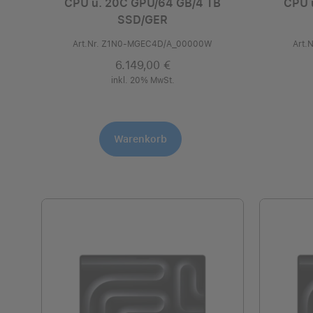
CPU u. 20C GPU/64 GB/4 TB
CPU 
SSD/GER
Art.Nr. Z1N0-MGEC4D/A_00000W
Art.
6.149,00 €
inkl. 20% MwSt.
Warenkorb