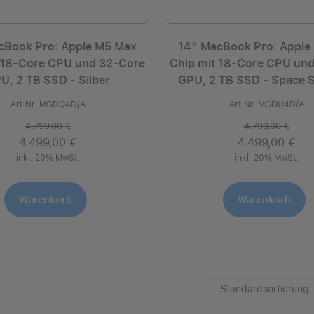
cBook Pro: Apple M5 Max
14" MacBook Pro: Apple
 18‑Core CPU und 32‑Core
Chip mit 18‑Core CPU un
U, 2 TB SSD - Silber
GPU, 2 TB SSD - Space 
Art.Nr. MGDQ4D/A
Art.Nr. MGDU4D/A
4.799,00 €
4.799,00 €
4.499,00 €
4.499,00 €
inkl. 20% MwSt.
inkl. 20% MwSt.
Warenkorb
Warenkorb
Standardsortierung