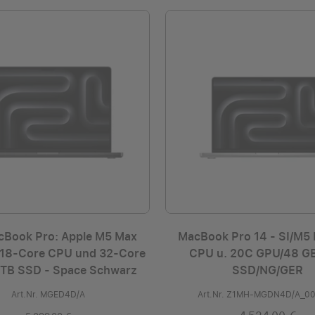
cBook Pro: Apple M5 Max
MacBook Pro 14 - SI/M5 
 18‑Core CPU und 32‑Core
CPU u. 20C GPU/48 GB
 TB SSD - Space Schwarz
SSD/NG/GER
Art.Nr. MGED4D/A
Art.Nr. Z1MH-MGDN4D/A_0