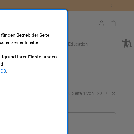
Store auswählen
Mein Konto
Warenkorb
für den Betrieb der Seite
nalisierter Inhalte.
Retail
Business
Education
ote
ufgrund Ihrer Einstellungen
nd.
AGB
.
Seite 1 von 120