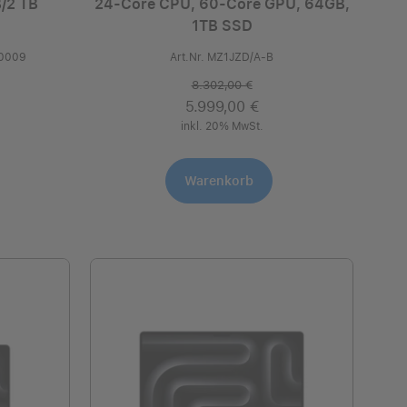
/2 TB
24-Core CPU, 60-Core GPU, 64GB,
1TB SSD
00009
Art.Nr. MZ1JZD/A-B
8.302,00 €
5.999,00 €
inkl. 20% MwSt.
Warenkorb