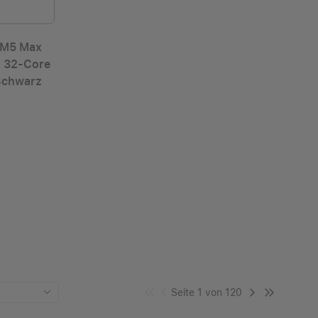
 M5 Max
d 32‑Core
Schwarz
Seite 1 von 120