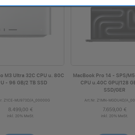
o M3 Ultra 32C CPU u. 80C
MacBook Pro 14 - SPS/M5
U - 96 GB/2 TB SSD
CPU u.40C GPU/128 G
SSD/GER
Nr. Z1CE-MU973D/A_00000G
Art.Nr. Z1MN-MGDU4D/A_0
8.499,00 €
7.659,00 €
inkl. 20% MwSt.
inkl. 20% MwSt.