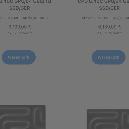
u.40C GPU/64 GB/2 TB
CPU u.40C GPU/64 GB
SSD/GER
SSD/GER
Nr. Z1MY-MGE94D/A_000006
Art.Nr. Z1N2-MGEE4D/A_0
6.139,00 €
6.139,00 €
inkl. 20% MwSt.
inkl. 20% MwSt.
Warenkorb
Warenkorb