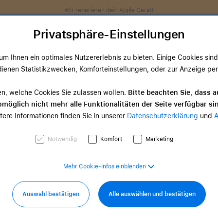
Wir reparieren dein Apple Gerät!
Privatsphäre-Einstellungen
m Ihnen ein optimales Nutzererlebnis zu bieten. Einige Cookies sind 
ienen Statistikzwecken, Komforteinstellungen, oder zur Anzeige perso
ds
TV & Home
Zubehör
Services
Angeb
en, welche Cookies Sie zulassen wollen.
Bitte beachten Sie, dass a
möglich nicht mehr alle Funktionalitäten der Seite verfügbar si
Suchergebnisse
tere Informationen finden Sie in unserer
Datenschutzerklärung
und
Notwendig
Komfort
Marketing
Standardsortierung
Mehr Cookie-Infos einblenden
Auswahl bestätigen
Alle auswählen und bestätigen