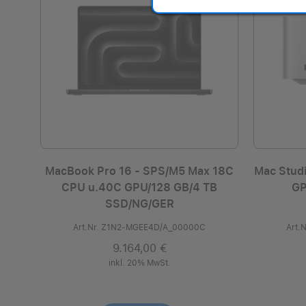
MacBook Pro 16 - SPS/M5 Max 18C
Mac Studi
CPU u.40C GPU/128 GB/4 TB
GP
SSD/NG/GER
Art.Nr. Z1N2-MGEE4D/A_00000C
Art.
9.164,00 €
inkl. 20% MwSt.