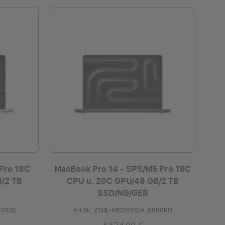
Pro 18C
MacBook Pro 14 - SPS/M5 Pro 18C
/2 TB
CPU u. 20C GPU/48 GB/2 TB
SSD/NG/GER
00020
Art.Nr. Z1ML-MGDR4D/A_0000KU