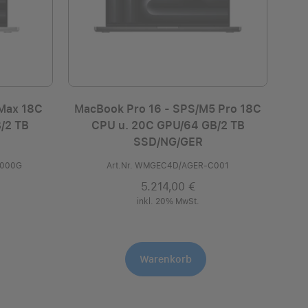
 Max 18C
MacBook Pro 16 - SPS/M5 Pro 18C
/2 TB
CPU u. 20C GPU/64 GB/2 TB
SSD/NG/GER
0000G
Art.Nr. WMGEC4D/AGER-C001
5.214,00 €
inkl. 20% MwSt.
Warenkorb