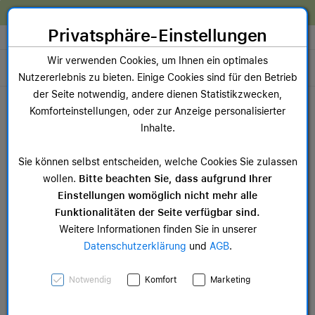
Zum Inhalt springen [AK + 0]
Zum Hauptmenü springen [AK + 1]
Zum Widget-Menü rechts springen [AK + 2]
Zum Hauptmenü springen [AK + 3]
Zum Hauptmenü (oben rechts) springen [AK + 4]
Zum Hauptmenü (unten rechts) springen [AK + 5]
Zum Hauptmenü (zentriert) springen [AK + 6]
Zum Meta-Menü oben (links) springen [AK + 7]
Zu den Inhalten im Fußbereich springen [AK + 8]
Wir reparieren dein Apple Gerät!
Privatsphäre-Einstellungen
Store auswählen
Wir verwenden Cookies, um Ihnen ein optimales
Toggle navigation
Nutzererlebnis zu bieten. Einige Cookies sind für den Betrieb
Dein Warenkorb
der Seite notwendig, andere dienen Statistikzwecken,
Noch keine Artikel im Einkaufswagen.
Komforteinstellungen, oder zur Anzeige personalisierter
Inhalte.
NEU
I
AirPods Max 2
Air
Sie können selbst entscheiden, welche Cookies Sie zulassen
ab 579,00 €
ab 
wollen.
Bitte beachten Sie, dass aufgrund Ihrer
Einstellungen womöglich nicht mehr alle
Funktionalitäten der Seite verfügbar sind.
Weitere Informationen finden Sie in unserer
Datenschutzerklärung
und
AGB
.
AirPods Max - Mitternacht
Notwendig
Komfort
Marketing
SKU: MWW43ZM/A