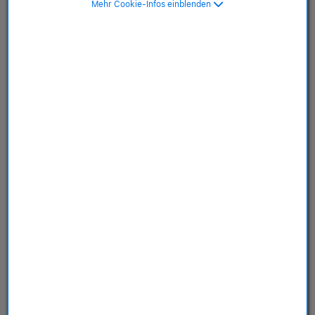
Mehr Cookie-Infos einblenden
579,00 €
Online verfügbar
Farbe:
Mitternacht
AppleCare+
Schutz für dein Gerät.
Wählen