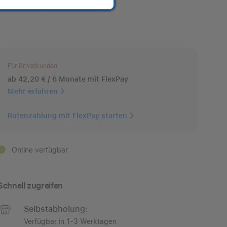
SKU: MFHP4ZM/A
Für Privatkunden
ab 42,20 € / 6 Monate mit FlexPay
Mehr erfahren
Ratenzahlung mit FlexPay starten
Online verfügbar
Schnell zugreifen
Selbstabholung:
Verfügbar in 1-3 Werktagen