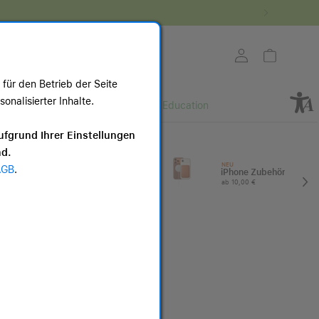
Store auswählen
Mein Konto
Warenkorb
für den Betrieb der Seite
nalisierter Inhalte.
Retail
Business
Education
ote
ufgrund Ihrer Einstellungen
nd.
I
Apple Watch
NEU
AGB
.
Zubehör
iPhone Zubehör
ab 25,00 €
ab 10,00 €
AirPods Pro 3