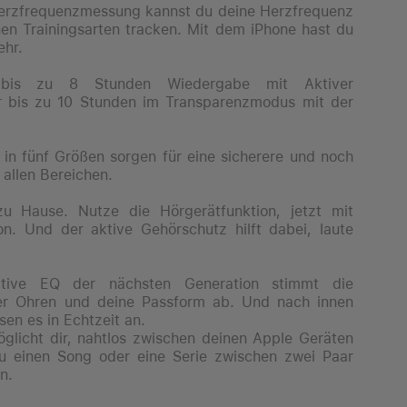
rzfrequenz­messung kannst du deine Herzfrequenz
nen Trainingsarten tracken. Mit dem iPhone hast du
ehr.
bis zu 8 Stunden Wiedergabe mit Aktiver
r bis zu 10 Stunden im Transparenzmodus mit der
n fünf Größen sorgen für eine sicherere und noch
 allen Bereichen.
Hause. Nutze die Hörgerätfunktion, jetzt mit
ion. Und der aktive Gehörschutz hilft dabei, laute
ive EQ der nächsten Generation stimmt die
iner Ohren und deine Passform ab. Und nach innen
sen es in Echtzeit an.
icht dir, nahtlos zwischen deinen Apple Geräten
u einen Song oder eine Serie zwischen zwei Paar
n.