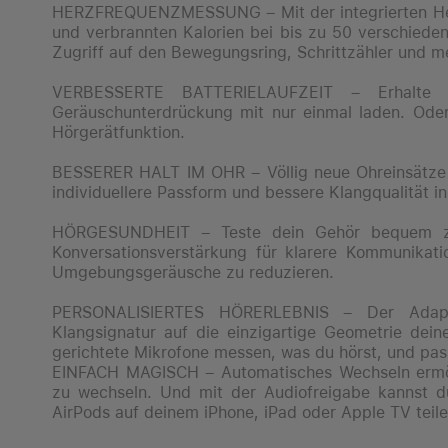
HERZFREQUENZ­MESSUNG – Mit der integrierten He
und verbrannten Kalorien bei bis zu 50 verschiede
Zugriff auf den Bewegungsring, Schrittzähler und m
VERBESSERTE BATTERIELAUFZEIT – Erhalte 
Geräuschunterdrückung mit nur einmal laden. Ode
Hörgerätfunktion.
BESSERER HALT IM OHR – Völlig neue Ohreinsätze i
individuellere Passform und bessere Klangqualität in
HÖRGESUNDHEIT – Teste dein Gehör bequem zu 
Konver­sations­verstärkung für klarere Kommunikat
Umgebungs­geräusche zu reduzieren.
PERSONALISIERTES HÖRERLEBNIS – Der Adapt
Klangsignatur auf die einzigartige Geometrie de
gerich­tete Mikrofone messen, was du hörst, und pas
EINFACH MAGISCH – Automatisches Wechseln ermögl
zu wechseln. Und mit der Audiofreigabe kannst d
AirPods auf deinem iPhone, iPad oder Apple TV teile