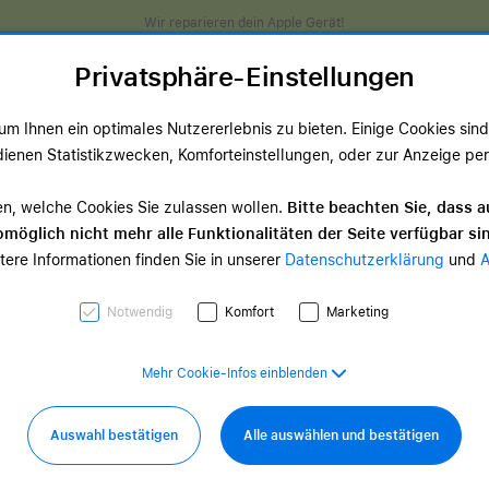
Wir reparieren dein Apple Gerät!
Privatsphäre-Einstellungen
m Ihnen ein optimales Nutzererlebnis zu bieten. Einige Cookies sind 
ienen Statistikzwecken, Komforteinstellungen, oder zur Anzeige perso
ds
TV & Home
Zubehör
Services
Angeb
en, welche Cookies Sie zulassen wollen.
Bitte beachten Sie, dass a
möglich nicht mehr alle Funktionalitäten der Seite verfügbar si
TV & Home-
tere Informationen finden Sie in unserer
Datenschutzerklärung
und
d Zubehör
Zubehör
0,00 €
ab 35,00 €
Notwendig
Komfort
Marketing
Mehr Cookie-Infos einblenden
Auswahl bestätigen
Alle auswählen und bestätigen