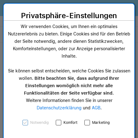
Zum Inhalt springen [AK + 0]
Zum Hauptmenü springen [AK + 1]
Zum Widget-Menü rechts springen [AK + 2]
Zum Hauptmenü springen [AK + 3]
Zum Hauptmenü (oben rechts) springen [AK + 4]
Zum Hauptmenü (unten rechts) springen [AK + 5]
Zum Hauptmenü (zentriert) springen [AK + 6]
Zum Meta-Menü oben (links) springen [AK + 7]
Zu den Inhalten im Fußbereich springen [AK + 8]
Alles, was dein Business braucht. Jetzt Apple Geräte finanzieren statt
kaufen!
Privatsphäre-Einstellungen
Store auswählen
Wir verwenden Cookies, um Ihnen ein optimales
Nutzererlebnis zu bieten. Einige Cookies sind für den Betrieb
Toggle navigation
der Seite notwendig, andere dienen Statistikzwecken,
Dein Warenkorb
Komforteinstellungen, oder zur Anzeige personalisierter
Noch keine Artikel im Einkaufswagen.
Inhalte.
Mac Zubehör
iPa
Sie können selbst entscheiden, welche Cookies Sie zulassen
ab 12,49 €
ab 
wollen.
Bitte beachten Sie, dass aufgrund Ihrer
Einstellungen womöglich nicht mehr alle
Funktionalitäten der Seite verfügbar sind.
Weitere Informationen finden Sie in unserer
Datenschutzerklärung
und
AGB
.
49 mm Ocean Armband
Notwendig
Komfort
Marketing
Maritimblau - Titan Natur