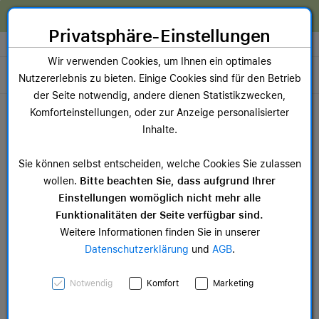
Zum Inhalt springen [AK + 0]
Zum Hauptmenü springen [AK + 1]
Zum Widget-Menü rechts springen [AK + 2]
Zum Hauptmenü springen [AK + 3]
Zum Hauptmenü (oben rechts) springen [AK + 4]
Zum Hauptmenü (unten rechts) springen [AK + 5]
Zum Hauptmenü (zentriert) springen [AK + 6]
Zum Meta-Menü oben (links) springen [AK + 7]
Zu den Inhalten im Fußbereich springen [AK + 8]
Wir reparieren dein Apple Gerät!
Privatsphäre-Einstellungen
Store auswählen
Wir verwenden Cookies, um Ihnen ein optimales
Toggle navigation
Nutzererlebnis zu bieten. Einige Cookies sind für den Betrieb
der Seite notwendig, andere dienen Statistikzwecken,
Dein Warenkorb
Komforteinstellungen, oder zur Anzeige personalisierter
Noch keine Artikel im Einkaufswagen.
Inhalte.
Mac Zubehör
iPa
Sie können selbst entscheiden, welche Cookies Sie zulassen
ab 14,99 €
ab 
wollen.
Bitte beachten Sie, dass aufgrund Ihrer
Einstellungen womöglich nicht mehr alle
Funktionalitäten der Seite verfügbar sind.
Weitere Informationen finden Sie in unserer
Datenschutzerklärung
und
AGB
.
40 mm Milanaise
Notwendig
Komfort
Marketing
Armband Natur